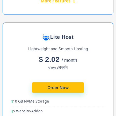
More Features
Lite Host
Lightweight and Smooth Hosting
$ 2.02
/ month
৳২৫০ /মান্থলি
Order Now
10 GB NVMe Storage
5 Website/Addon