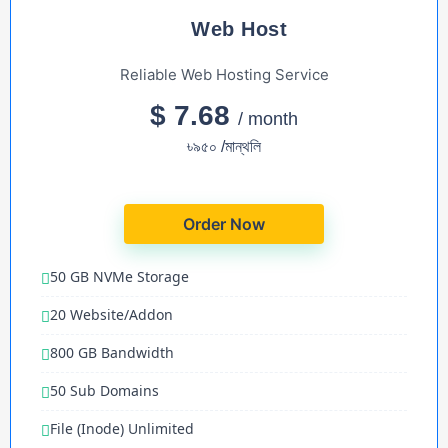
Web Host
Reliable Web Hosting Service
$ 7.68
/ month
৳৯৫০ /মান্থলি
Order Now
50 GB NVMe Storage
20 Website/Addon
800 GB Bandwidth
50 Sub Domains
File (Inode) Unlimited