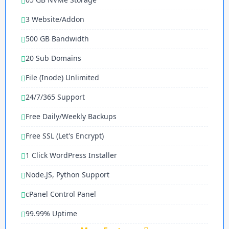
3 Website/Addon
500 GB Bandwidth
20 Sub Domains
File (Inode) Unlimited
24/7/365 Support
Free Daily/Weekly Backups
Free SSL (Let's Encrypt)
1 Click WordPress Installer
Node.JS, Python Support
cPanel Control Panel
99.99% Uptime