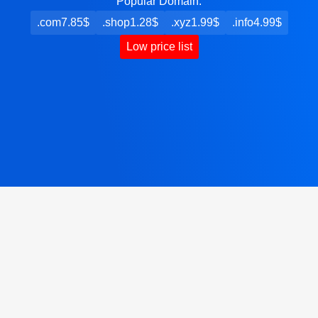
Popular Domain:
.com
7.85$
.shop
1.28$
.xyz
1.99$
.info
4.99$
Low price list
BDIX Web Hosting
BDIX web hosting: Local servers, high speed,
unlimited bandwidth, secure, and reliable for your
online presence..
View More