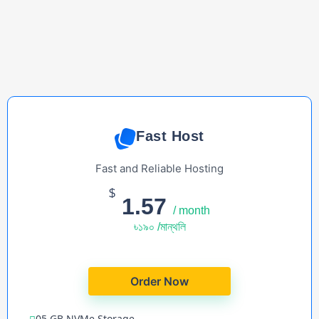
Monthly
Yearly
Fast Host
Fast and Reliable Hosting
$
1.57
/ month
৳১৯০ /মান্থলি
Order Now
05 GB NVMe Storage