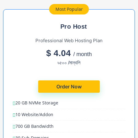
Most Popular
Pro Host
Professional Web Hosting Plan
$ 4.04
/ month
৳৫০০ /মান্থলি
Order Now
20 GB NVMe Storage
10 Website/Addon
700 GB Bandwidth
30 Sub Domains